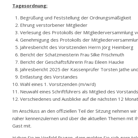
Tagesordnung:
Begrüßung und Feststellung der Ordnungsmäßigkeit
Ehrung verstorbener Mitglieder
Verlesung des Protokolls der Mitgliederversammlung 
Genehmigung des Protokolls der Mitgliederversammlu
Jahresbericht des Vorsitzenden Herrn Jörg Heimberg
Bericht der Schatzmeisterin Frau Silke Frischmuth
Bericht der Geschäftsführerin Frau Eileen Haucke
Jahresbericht 2025 der Kassenprüfer Torsten Jathe un
Entlastung des Vorstandes
Wahl eines 1. Vorsitzenden (m/w/d)
Neuwahl eines Schriftführers als Mitglied des Vorstand
Verschiedenes und Ausblicke auf die nächsten 12 Mona
Im Anschluss an den offiziellen Teil der Sitzung nehmen wi
näher kennenzulernen und über die aktuellen Themen mit Ih
Gast mit.
Haben Sie im Vorfeld Fragen, dann melden Sie sich gern tel