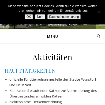
Diese Website benutzt Cookies. Wenn du die Website weiter
nutzt, gehen wir von deinem Einverständnis aus.
OK
Nein
Datenschutzerklärung
MENU
Aktivitäten
HAUPTTÄTIGKEITEN
offizielle Fundtieraufnahmestelle der Städte Wunstorf
und Neustadt
Kastration freilaufender Katzen zur Verminderung des
Überbestandes an wilden Katzen
elektronische Tierkennzeichnung