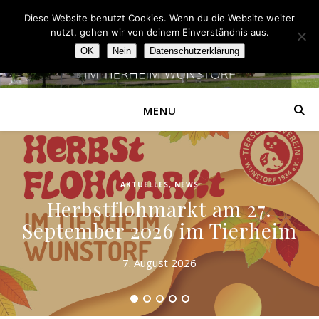
Diese Website benutzt Cookies. Wenn du die Website weiter
nutzt, gehen wir von deinem Einverständnis aus.
OK
Nein
Datenschutzerklärung
MENU
AKTUELLES
,
NEWS
Herbstflohmarkt am 27.
September 2026 im Tierheim
7. August 2026