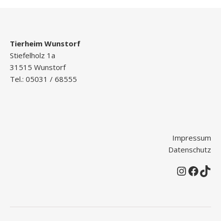
Tierheim Wunstorf
Stiefelholz 1a
31515 Wunstorf
Tel.: 05031 / 68555
Impressum
Datenschutz
Instagr
Faceb
Tik