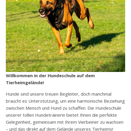
Willkommen in der Hundeschule auf dem
Tierheimgelände!
Hunde sind unsere treuen Begleiter, doch manchmal
braucht es Unterstützung, um eine harmonische Beziehung
zwischen Mensch und Hund zu schaffen. Die Hundeschule
unserer tollen Hundetrainerin bietet Ihnen die perfekte
Gelegenheit, gemeinsam mit Ihrem Vierbeiner zu wachsen
– und das direkt auf dem Gelände unseres Tierheims!