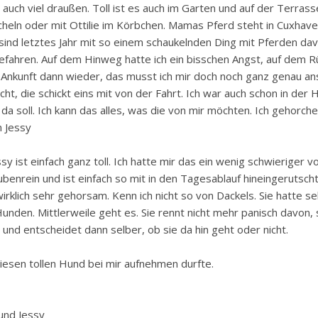
uch viel draußen. Toll ist es auch im Garten und auf der Terrass
eln oder mit Ottilie im Körbchen. Mamas Pferd steht in Cuxhav
 sind letztes Jahr mit so einem schaukelnden Ding mit Pferden da
gefahren. Auf dem Hinweg hatte ich ein bisschen Angst, auf dem 
e Ankunft dann wieder, das musst ich mir doch noch ganz genau ans
, die schickt eins mit von der Fahrt. Ich war auch schon in der
 da soll. Ich kann das alles, was die von mir möchten. Ich gehorche
 Jessy
sy ist einfach ganz toll. Ich hatte mir das ein wenig schwieriger vo
enrein und ist einfach so mit in den Tagesablauf hineingerutscht.
irklich sehr gehorsam. Kenn ich nicht so von Dackels. Sie hatte se
den. Mittlerweile geht es. Sie rennt nicht mehr panisch davon, 
und entscheidet dann selber, ob sie da hin geht oder nicht.
diesen tollen Hund bei mir aufnehmen durfte.
 und Jessy