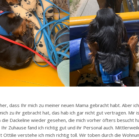
 her, dass Ihr mich zu meiner neuen Mama gebracht habt. Aber ic
mich zu ihr gebracht hat, das hab ich gar nicht gut vertragen. Mir is
die Dackeline wieder gesehen, die mich vorher öfters besucht hat.
ch. Ihr Zuhause fand ich richtig gut und ihr Personal auch. Mittlerwei
 Ottilie verstehe ich mich richtig toll. Wir toben durch die Wohnun