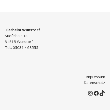
Tierheim Wunstorf
Stiefelholz 1a
31515 Wunstorf
Tel.: 05031 / 68555
Impressum
Datenschutz
Instagr
Faceb
Tik