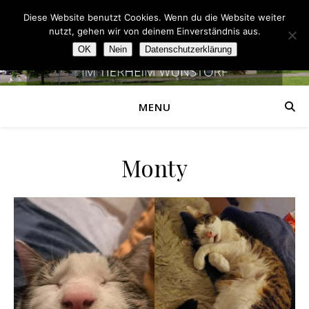
Diese Website benutzt Cookies. Wenn du die Website weiter
nutzt, gehen wir von deinem Einverständnis aus.
OK
Nein
Datenschutzerklärung
MENU
Monty