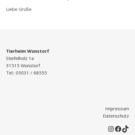
Liebe Grüße
Tierheim Wunstorf
Stiefelholz 1a
31515 Wunstorf
Tel.: 05031 / 68555
Impressum
Datenschutz
Instagr
Faceb
Tik