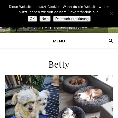
Diese Website benutzt Cookies. Wenn du die Website weiter
nutzt, gehen wir von deinem Einverständnis aus.
OK
Nein
Datenschutzerklärung
MENU
Betty