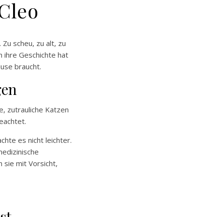
 Cleo
 Zu scheu, zu alt, zu
h ihre Geschichte hat
ause braucht.
gen
, zutrauliche Katzen
eachtet.
hte es nicht leichter.
medizinische
sie mit Vorsicht,
st