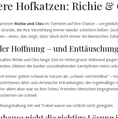
re Hofkatzen: Richie &
warteten
Richie und Cleo
im Tierheim auf ihre Chance – vergeblich.
r Gründe, die ihre Vermittlung immer wieder scheitern ließen. Doc
n – eines, das zeigt, dass Glück nicht immer ein klassisches Zuh
oller Hoffnung – und Enttäuschun
saßen Richie und Cleo lange Zeit im Hintergrund. Während jüngere
 fanden, blieben die beiden zurückhaltenden Samtpfoten meist unb
och immer gelten schwarze Katzen als „schwer vermittelbar“ – mac
schrittenes Alter und chronische Erkrankungen, die regelmäßige 
Vor allem aber war es ihre Scheu: Fremden Menschen begegneten 
icherten sie schnell.
hnungshaltung mit viel Trubel waren sie schlicht nicht geeignet.
hause nicht die richtige Lösung i