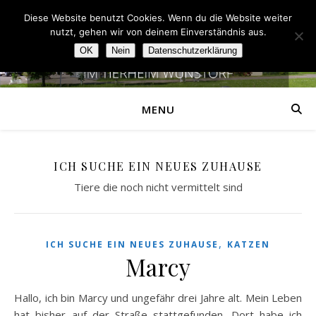
Diese Website benutzt Cookies. Wenn du die Website weiter
nutzt, gehen wir von deinem Einverständnis aus.
OK
Nein
Datenschutzerklärung
MENU
ICH SUCHE EIN NEUES ZUHAUSE
Tiere die noch nicht vermittelt sind
,
ICH SUCHE EIN NEUES ZUHAUSE
KATZEN
Marcy
Hallo, ich bin Marcy und ungefähr drei Jahre alt. Mein Leben
hat bisher auf der Straße stattgefunden. Dort habe ich