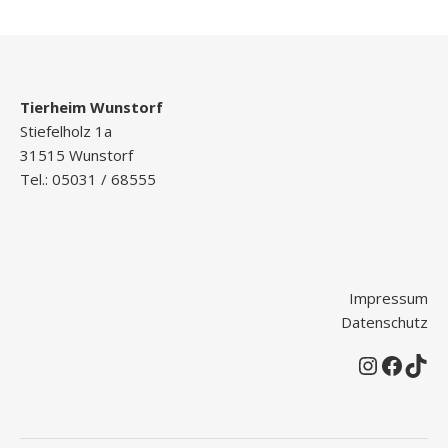
Tierheim Wunstorf
Stiefelholz 1a
31515 Wunstorf
Tel.: 05031 / 68555
Impressum
Datenschutz
Instagr
Faceb
Tik