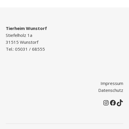
Tierheim Wunstorf
Stiefelholz 1a
31515 Wunstorf
Tel.: 05031 / 68555
Impressum
Datenschutz
Instagr
Faceb
Tik