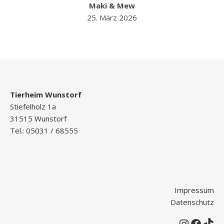
Maki & Mew
25. März 2026
Tierheim Wunstorf
Stiefelholz 1a
31515 Wunstorf
Tel.: 05031 / 68555
Impressum
Datenschutz
Instagr
Faceb
Tik