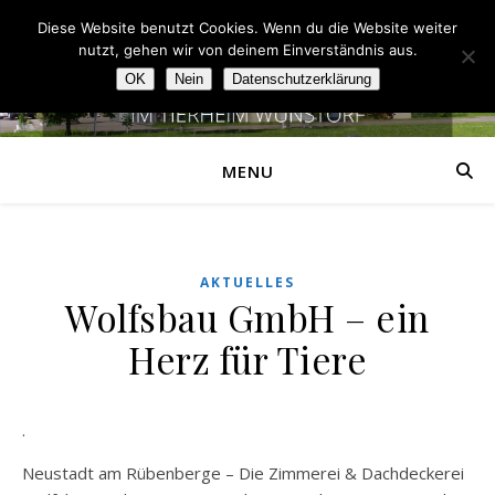
Diese Website benutzt Cookies. Wenn du die Website weiter
nutzt, gehen wir von deinem Einverständnis aus.
OK
Nein
Datenschutzerklärung
MENU
AKTUELLES
Wolfsbau GmbH – ein
Herz für Tiere
.
Neustadt am Rübenberge – Die Zimmerei & Dachdeckerei