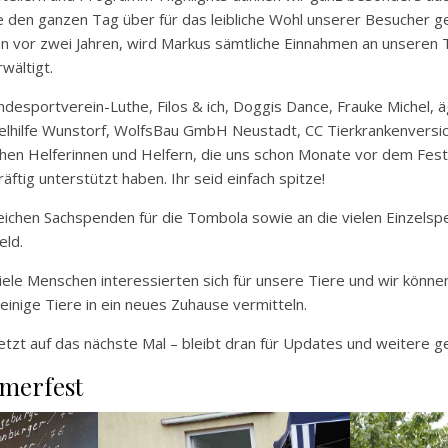
 den ganzen Tag über für das leibliche Wohl unserer Besucher g
hon vor zwei Jahren, wird Markus sämtliche Einnahmen an unseren 
wältigt.
desportverein-Luthe, Filos & ich, Doggis Dance, Frauke Michel, 
elhilfe Wunstorf, WolfsBau GmbH Neustadt, CC Tierkrankenversic
chen Helferinnen und Helfern, die uns schon Monate vor dem Fes
ftig unterstützt haben. Ihr seid einfach spitze!
reichen Sachspenden für die Tombola sowie an die vielen Einzel
eld.
iele Menschen interessierten sich für unsere Tiere und wir könn
nige Tiere in ein neues Zuhause vermitteln.
jetzt auf das nächste Mal – bleibt dran für Updates und weitere 
merfest