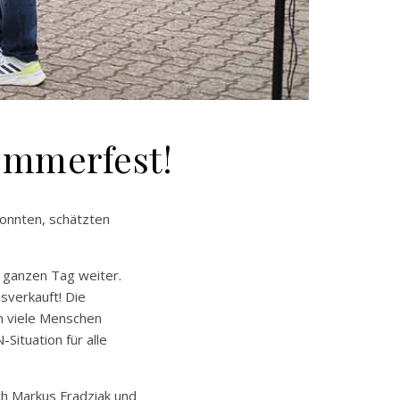
ommerfest!
konnten, schätzten
 ganzen Tag weiter.
sverkauft! Die
n viele Menschen
ituation für alle
h Markus Fradziak und