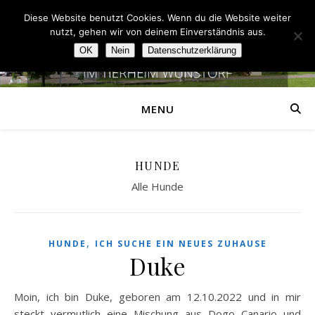
Diese Website benutzt Cookies. Wenn du die Website weiter
nutzt, gehen wir von deinem Einverständnis aus.
OK
Nein
Datenschutzerklärung
MENU
HUNDE
Alle Hunde
,
HUNDE
ICH SUCHE EIN NEUES ZUHAUSE
Duke
Moin, ich bin Duke, geboren am 12.10.2022 und in mir
steckt vermutlich eine Mischung aus Dogo Canario und