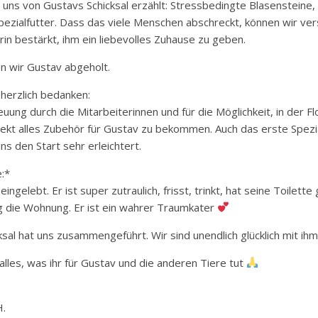
 uns von Gustavs Schicksal erzählt: Stressbedingte Blasensteine,
ezialfutter. Dass das viele Menschen abschreckt, können wir ver
in bestärkt, ihm ein liebevolles Zuhause zu geben.
n wir Gustav abgeholt.
herzlich bedanken:
reuung durch die Mitarbeiterinnen und für die Möglichkeit, in der 
ekt alles Zubehör für Gustav zu bekommen. Auch das erste Spezia
s den Start sehr erleichtert.
:*
eingelebt. Er ist super zutraulich, frisst, trinkt, hat seine Toile
g die Wohnung. Er ist ein wahrer Traumkater
ksal hat uns zusammengeführt. Wir sind unendlich glücklich mit ihm
lles, was ihr für Gustav und die anderen Tiere tut
H.