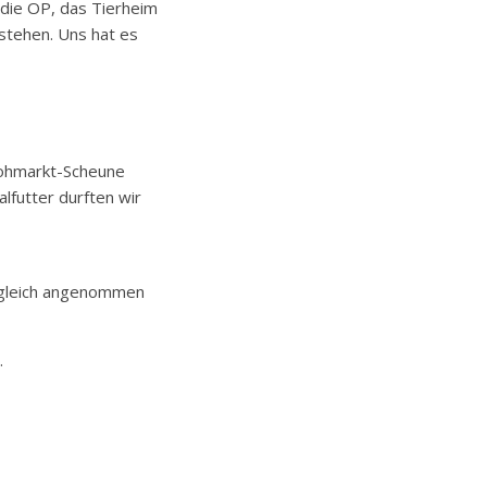
 die OP, das Tierheim
stehen. Uns hat es
Flohmarkt-Scheune
lfutter durften wir
tte gleich angenommen
.