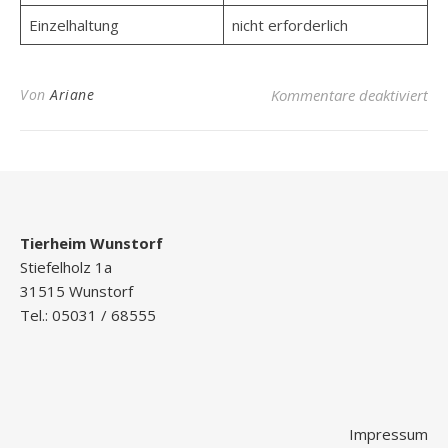
Einzelhaltung
nicht erforderlich
für
Von
Ariane
Kommentare deaktiviert
Tierheim Wunstorf
Stiefelholz 1a
31515 Wunstorf
Tel.: 05031 / 68555
Impressum