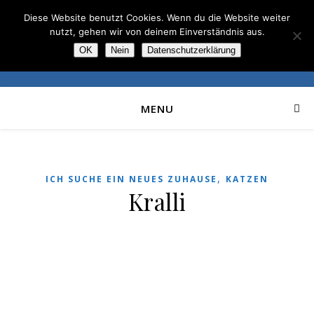
Diese Website benutzt Cookies. Wenn du die Website weiter
nutzt, gehen wir von deinem Einverständnis aus.
OK
Nein
Datenschutzerklärung
MENU
,
ICH SUCHE EIN NEUES ZUHAUSE
KATZEN
Kralli